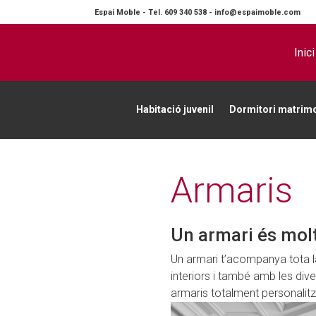
Espai Moble
-
Tel.
609 340 538
-
info@espaimoble.com
Inici
Habitació juvenil
Dormitori matrim
Armaris
Un armari és mo
Un armari t’acompanya tota l
interiors i també amb les dive
armaris totalment personalitz