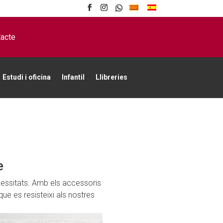
acte
Estudi i oficina
Infantil
Llibreries
e
cessitats. Amb els accessoris
que es resisteixi als nostres