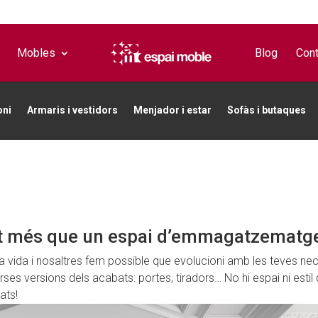
Mobles
Blog
Cont
oni
Armaris i vestidors
Menjador i estar
Sofàs i butaques
lt més que un espai d’emmagatzematg
a vida i nosaltres fem possible que evolucioni amb les teves ne
rses versions dels acabats: portes, tiradors… No hi espai ni estil 
ats!